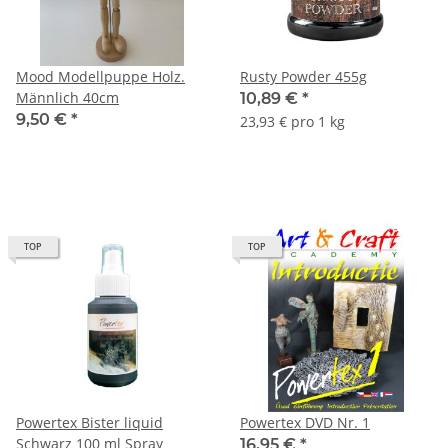
Mood Modellpuppe Holz.
Rusty Powder 455g
Männlich 40cm
10,89 €
*
9,50 €
*
23,93 € pro 1 kg
TOP
TOP
Powertex Bister liquid
Powertex DVD Nr. 1
Schwarz 100 ml Spray
16,95 €
*