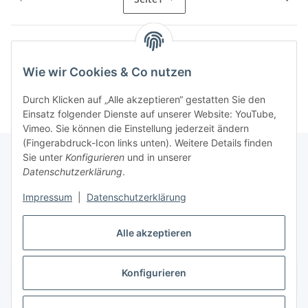
Kategorien
Wie wir Cookies & Co nutzen
Durch Klicken auf „Alle akzeptieren“ gestatten Sie den
Einsatz folgender Dienste auf unserer Website: YouTube,
Vimeo. Sie können die Einstellung jederzeit ändern
(Fingerabdruck-Icon links unten). Weitere Details finden
Sie unter
Konfigurieren
und in unserer
Datenschutzerklärung
.
Informationen
Impressum
|
Datenschutzerklärung
Gesetzliche Informationen
Alle akzeptieren
Konfigurieren
Vertrag widerrufen
* Alle Preise inkl. gesetzlicher USt., zzgl.
Versand