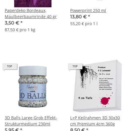
Paperdeko Bordeaux,
Powerprint 250 ml
Maulbeerbaumrinde 40 gr
13,80 €
*
3,50 €
*
55,20 € pro 1 l
87,50 € pro 1 kg
TOP
TOP
3D Balls Large Grob Effekt-
L+P Keilrahmen 3D 30x30
Strukturmedium 230ml
cm Premium 4cm 360g
5,95 €
*
8,50 €
*