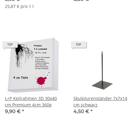
25,87 € pro 1 l
TOP
TOP
L+P Keilrahmen 3D 30x40
Skulpturenständer 7x7x14
cm Premium 4cm 360g
cm schwarz
9,90 €
*
4,50 €
*