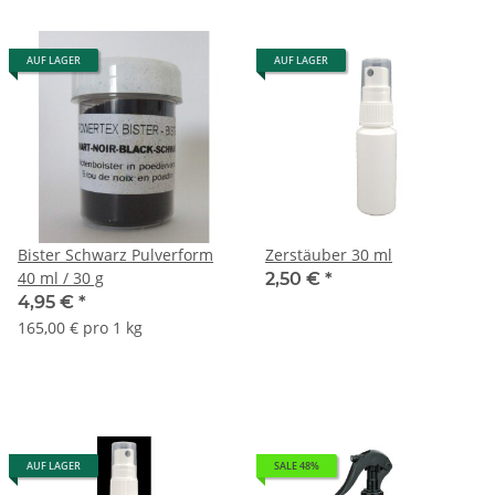
AUF LAGER
AUF LAGER
Bister Schwarz Pulverform
Zerstäuber 30 ml
40 ml / 30 g
2,50 €
*
4,95 €
*
165,00 € pro 1 kg
AUF LAGER
SALE 48%