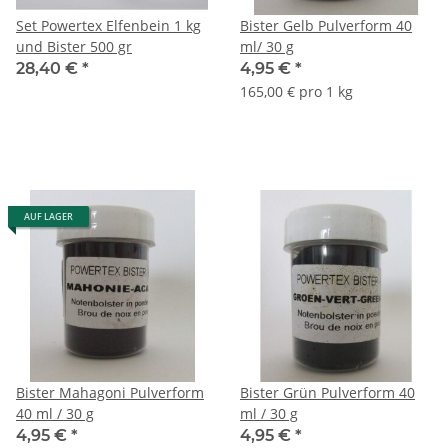
Set Powertex Elfenbein 1 kg
Bister Gelb Pulverform 40
und Bister 500 gr
ml/ 30 g
28,40 €
*
4,95 €
*
165,00 € pro 1 kg
AUF LAGER
Bister Mahagoni Pulverform
Bister Grün Pulverform 40
40 ml / 30 g
ml / 30 g
4,95 €
*
4,95 €
*