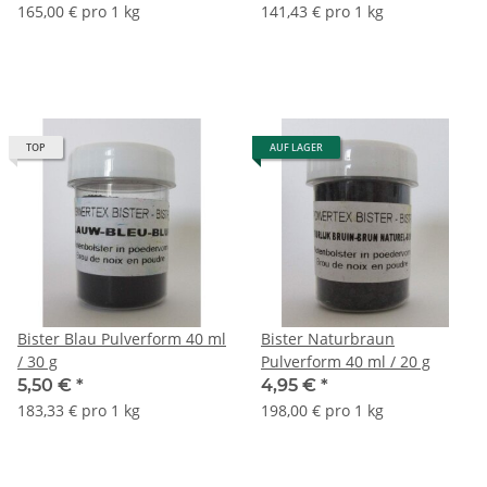
165,00 € pro 1 kg
141,43 € pro 1 kg
TOP
AUF LAGER
Bister Blau Pulverform 40 ml
Bister Naturbraun
/ 30 g
Pulverform 40 ml / 20 g
5,50 €
*
4,95 €
*
183,33 € pro 1 kg
198,00 € pro 1 kg