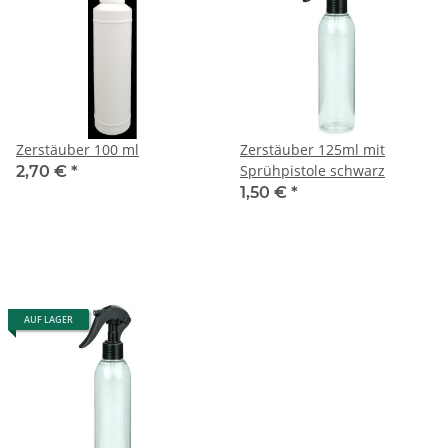
Zerstäuber 100 ml
Zerstäuber 125ml mit
Sprühpistole schwarz
2,70 €
*
1,50 €
*
AUF LAGER