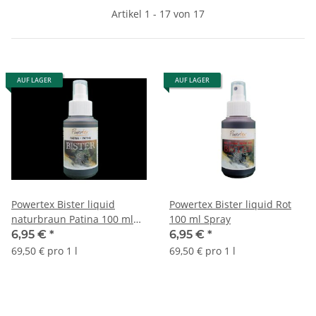
Artikel 1 - 17 von 17
AUF LAGER
AUF LAGER
Powertex Bister liquid
Powertex Bister liquid Rot
naturbraun Patina 100 ml
100 ml Spray
Spray
6,95 €
*
6,95 €
*
69,50 € pro 1 l
69,50 € pro 1 l