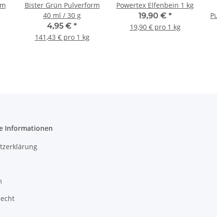
rm
Bister Grün Pulverform
Powertex Elfenbein 1 kg
40 ml / 30 g
Pu
19,90 €
*
4,95 €
*
19,90 € pro 1 kg
141,43 € pro 1 kg
e Informationen
tzerklärung
m
recht