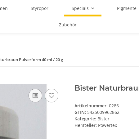
rmen
Styropor
Specials
Pigmente
Zubehör
aturbraun Pulverform 40 ml / 20 g
Bister Naturbrau
Artikelnummer:
0286
GTIN:
5425009962862
Kategorie:
Bister
Hersteller:
Powertex