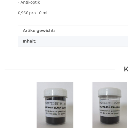
- Antikoptik
0,96€ pro 10 ml
Produkteigenschaft
Wert
Artikelgewicht:
Inhalt:
K