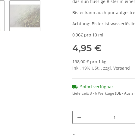
das nun flüssige Bister in ein
Bister kann auch pur aufgestr
Achtung: Bister ist wasserlöslic
0,96€ pro 10 ml
4,95 €
198,00 € pro 1 kg
inkl. 19% USt. , zzgl.
Versand
Sofort verfügbar
Lieferzeit:
3 - 6 Werktage
(DE - Ausla
Loading...