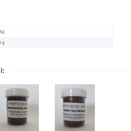
kg
0 g
l: