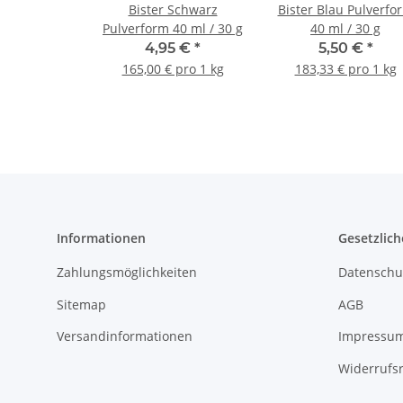
Bister Schwarz
Bister Blau Pulverfo
Pulverform 40 ml / 30 g
40 ml / 30 g
4,95 €
*
5,50 €
*
165,00 € pro 1 kg
183,33 € pro 1 kg
Informationen
Gesetzlich
Zahlungsmöglichkeiten
Datenschu
Sitemap
AGB
Versandinformationen
Impressu
Widerrufs