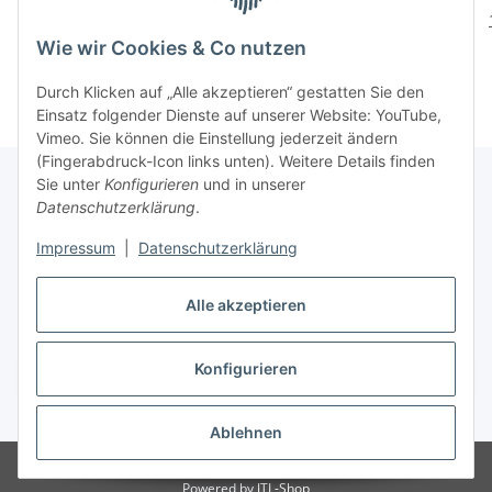
615,83 € pro 1 kg
Wie wir Cookies & Co nutzen
Durch Klicken auf „Alle akzeptieren“ gestatten Sie den
Einsatz folgender Dienste auf unserer Website: YouTube,
Vimeo. Sie können die Einstellung jederzeit ändern
(Fingerabdruck-Icon links unten). Weitere Details finden
Sie unter
Konfigurieren
und in unserer
Datenschutzerklärung
.
Informationen
Impressum
|
Datenschutzerklärung
Gesetzliche Informationen
Alle akzeptieren
Konfigurieren
Vertrag widerrufen
* Alle Preise inkl. gesetzlicher USt., zzgl.
Versand
Ablehnen
© Babett Gaspki
Powered by
JTL-Shop