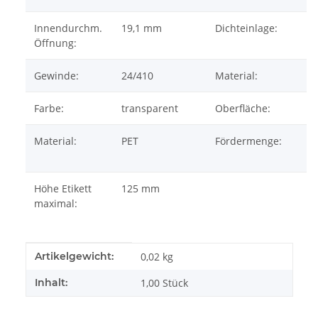
Innendurchm.
19,1 mm
Dichteinlage:
Öffnung:
Gewinde:
24/410
Material:
Farbe:
transparent
Oberfläche:
Material:
PET
Fördermenge:
Höhe Etikett
125 mm
maximal:
Produkteigenschaft
Wert
Artikelgewicht:
0,02
kg
Inhalt:
1,00 Stück