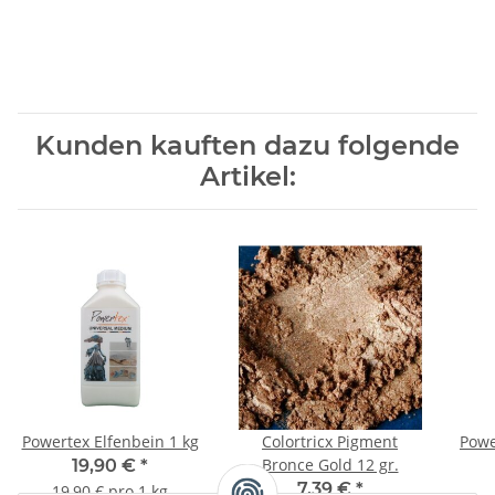
Kunden kauften dazu folgende
Artikel:
Powertex Elfenbein 1 kg
Colortricx Pigment
Powe
Bronce Gold 12 gr.
19,90 €
*
7,39 €
*
19,90 € pro 1 kg