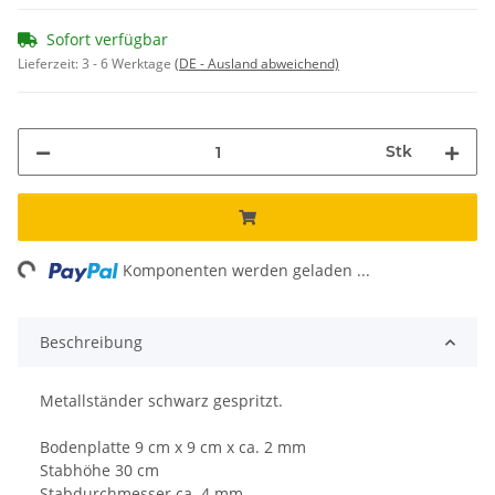
Sofort verfügbar
Lieferzeit:
3 - 6 Werktage
(DE - Ausland abweichend)
Stk
ng...
Komponenten werden geladen ...
Beschreibung
Metallständer schwarz gespritzt.
Bodenplatte 9 cm x 9 cm x ca. 2 mm
Stabhöhe 30 cm
Stabdurchmesser ca. 4 mm