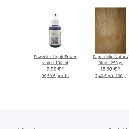
Powertex LiquidPower
Paperdeko Natur /
violett 100 ml
Rinde 250 gr
9,95 €
*
18,50 €
*
99,50 € pro 1 l
7,40 € pro 100 g