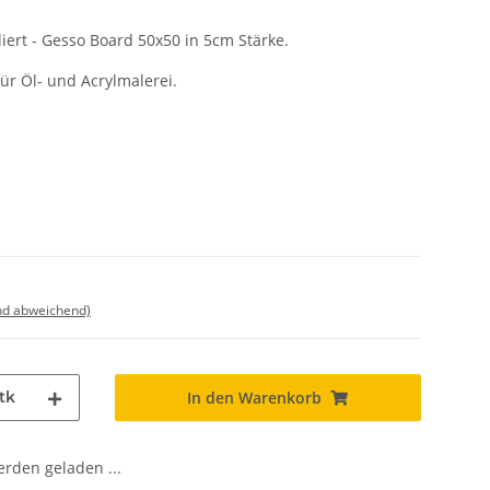
ert - Gesso Board 50x50 in 5cm Stärke.
ür Öl- und Acrylmalerei.
nd abweichend)
tk
In den Warenkorb
den geladen ...