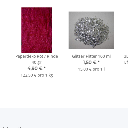
Paperdeko Rot / Rinde
Glitzer Flitter 100 ml
3D
40 gr
E
1,50 €
*
4,90 €
*
15,00 € pro 1 l
122,50 € pro 1 kg