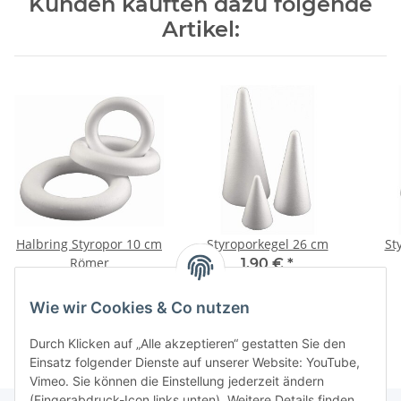
Kunden kauften dazu folgende
Artikel:
Halbring Styropor 10 cm
Styroporkegel 26 cm
St
Römer
1,90 €
*
0,40 €
*
Wie wir Cookies & Co nutzen
Durch Klicken auf „Alle akzeptieren“ gestatten Sie den
Einsatz folgender Dienste auf unserer Website: YouTube,
Vimeo. Sie können die Einstellung jederzeit ändern
(Fingerabdruck-Icon links unten). Weitere Details finden