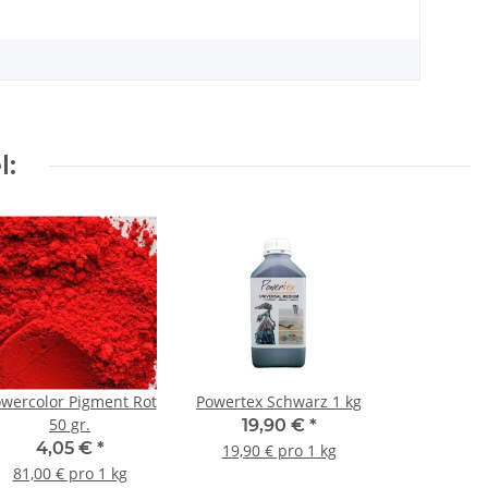
l:
wercolor Pigment Rot
Powertex Schwarz 1 kg
50 gr.
19,90 €
*
4,05 €
*
19,90 € pro 1 kg
81,00 € pro 1 kg