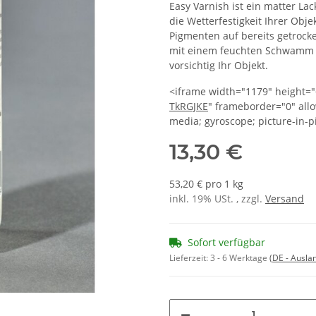
Easy Varnish ist ein matter L
die Wetterfestigkeit Ihrer Obj
Pigmenten auf bereits getrock
mit einem feuchten Schwamm a
vorsichtig Ihr Objekt.
<iframe width="1179" height="
TkRGJKE
" frameborder="0" allo
media; gyroscope; picture-in-p
13,30 €
53,20 € pro 1 kg
inkl. 19% USt. , zzgl.
Versand
Sofort verfügbar
Lieferzeit:
3 - 6 Werktage
(DE - Ausla