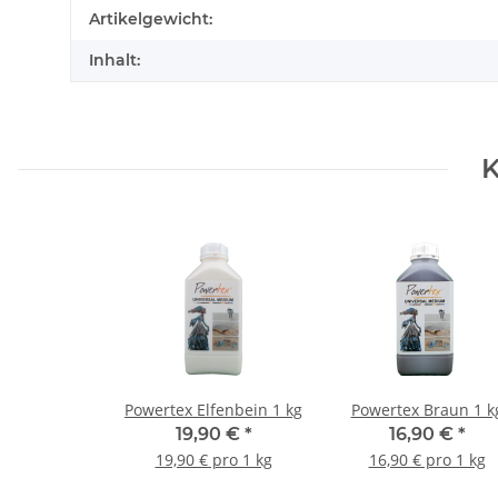
Produkteigenschaft
Wert
Artikelgewicht:
Inhalt:
K
Powertex Elfenbein 1 kg
Powertex Braun 1 k
19,90 €
*
16,90 €
*
19,90 € pro 1 kg
16,90 € pro 1 kg