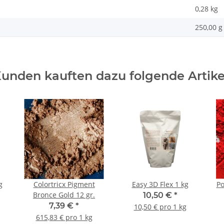
0,28
kg
250,00 g
unden kauften dazu folgende Artike
g
Colortricx Pigment
Easy 3D Flex 1 kg
Po
Bronce Gold 12 gr.
10,50 €
*
7,39 €
*
10,50 € pro 1 kg
615,83 € pro 1 kg