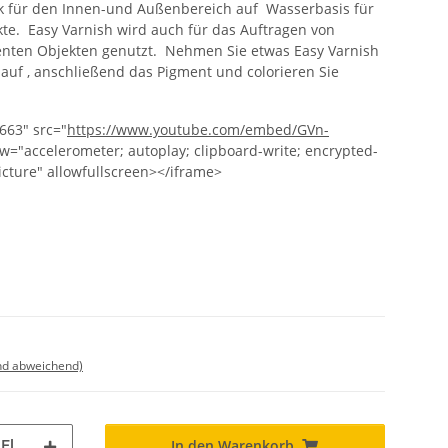
ack für den Innen-und Außenbereich auf Wasserbasis für
ekte. Easy Varnish wird auch für das Auftragen von
enten Objekten genutzt. Nehmen Sie etwas Easy Varnish
uf , anschließend das Pigment und colorieren Sie
663" src="
https://www.youtube.com/embed/GVn-
w="accelerometer; autoplay; clipboard-write; encrypted-
icture" allowfullscreen></iframe>
nd abweichend)
Fl
In den Warenkorb