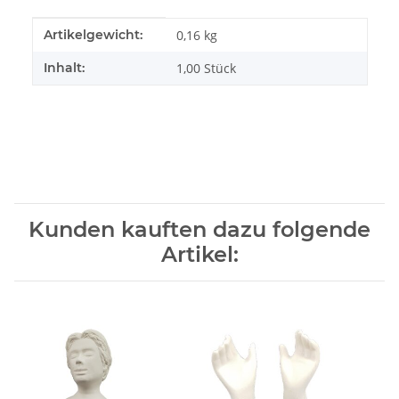
Produkteigenschaft
Wert
Artikelgewicht:
0,16
kg
Inhalt:
1,00 Stück
Kunden kauften dazu folgende
Artikel: