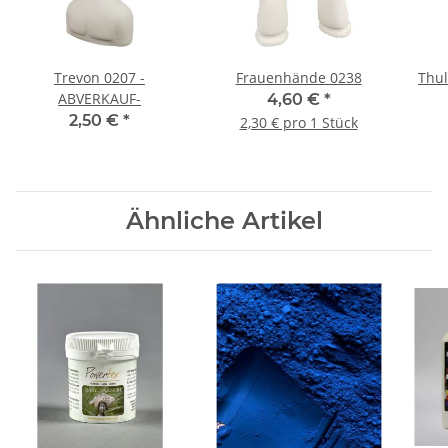
Trevon 0207 -
Frauenhände 0238
Thul
ABVERKAUF-
4,60 €
*
2,50 €
*
2,30 € pro 1 Stück
Ähnliche Artikel