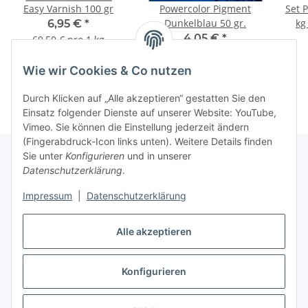
Easy Varnish 100 gr
Powercolor Pigment
Set 
Dunkelblau 50 gr.
kg
6,95 €
*
4,05 €
*
69,50 € pro 1 kg
81,00 € pro 1 kg
Wie wir Cookies & Co nutzen
Durch Klicken auf „Alle akzeptieren“ gestatten Sie den
Einsatz folgender Dienste auf unserer Website: YouTube,
Vimeo. Sie können die Einstellung jederzeit ändern
(Fingerabdruck-Icon links unten). Weitere Details finden
Sie unter
Konfigurieren
und in unserer
Datenschutzerklärung
.
Informationen
Impressum
|
Datenschutzerklärung
Gesetzliche Informationen
Alle akzeptieren
Konfigurieren
Vertrag widerrufen
* Alle Preise inkl. gesetzlicher USt., zzgl.
Versand