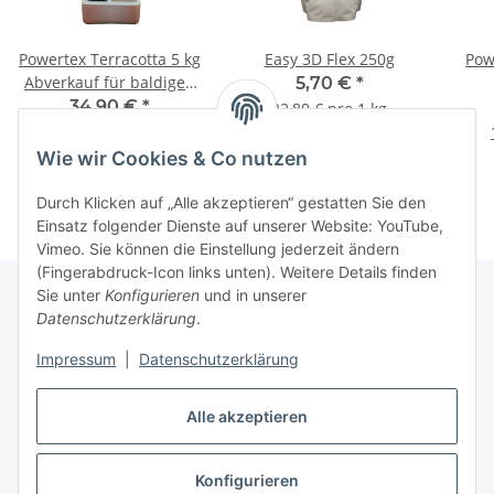
Powertex Terracotta 5 kg
Easy 3D Flex 250g
Pow
Abverkauf für baldigen
5,70 €
*
Verbrauch
34,90 €
*
22,80 € pro 1 kg
6,98 € pro 1 kg
Wie wir Cookies & Co nutzen
Durch Klicken auf „Alle akzeptieren“ gestatten Sie den
Einsatz folgender Dienste auf unserer Website: YouTube,
Vimeo. Sie können die Einstellung jederzeit ändern
(Fingerabdruck-Icon links unten). Weitere Details finden
Sie unter
Konfigurieren
und in unserer
Datenschutzerklärung
.
Informationen
Impressum
|
Datenschutzerklärung
Gesetzliche Informationen
Alle akzeptieren
Konfigurieren
Vertrag widerrufen