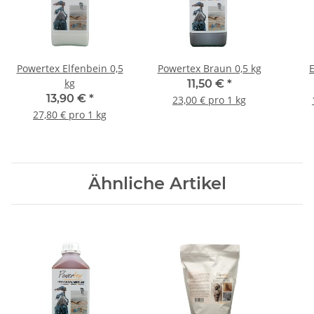
Powertex Elfenbein 0,5
Powertex Braun 0,5 kg
E
kg
11,50 €
*
13,90 €
*
23,00 € pro 1 kg
27,80 € pro 1 kg
Ähnliche Artikel