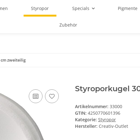
rmen
Styropor
Specials
Pigmente
Zubehör
 cm zweiteilig
Styroporkugel 30
Artikelnummer:
33000
GTIN:
4250770601396
Kategorie:
Styropor
Hersteller:
Creativ-Outlet