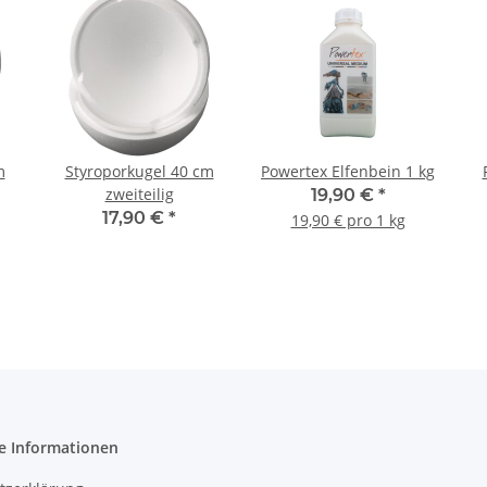
m
Styroporkugel 40 cm
Powertex Elfenbein 1 kg
zweiteilig
19,90 €
*
17,90 €
*
19,90 € pro 1 kg
e Informationen