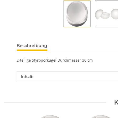
Beschreibung
2-teilige Styroporkugel Durchmesser 30 cm
Produkteigenschaft
Wert
Inhalt:
K