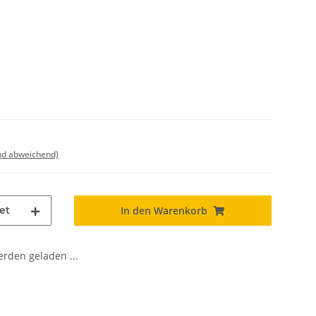
nd abweichend)
et
In den Warenkorb
den geladen ...