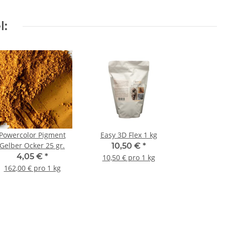
l:
Powercolor Pigment
Easy 3D Flex 1 kg
Gelber Ocker 25 gr.
10,50 €
*
4,05 €
*
10,50 € pro 1 kg
162,00 € pro 1 kg