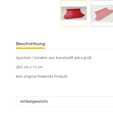
Beschreibung
Spachtel / Schaber aus Kunststoff extra groß
28,5 cm x 13 cm
kein original Powertex Produkt
Produkteigenschaft
Wert
Artikelgewicht: