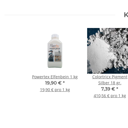
K
Powertex Elfenbein 1 kg
Colortricx Pigment
Silber 18 gr.
19,90 €
*
7,39 €
*
19,90 € pro 1 kg
410,56 € pro 1 kg