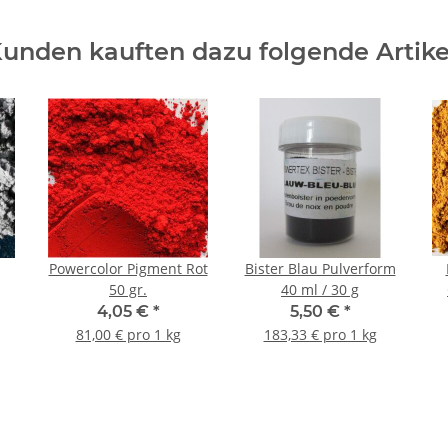
unden kauften dazu folgende Artike
Powercolor Pigment Rot
Bister Blau Pulverform
50 gr.
40 ml / 30 g
4,05 €
*
5,50 €
*
81,00 € pro 1 kg
183,33 € pro 1 kg