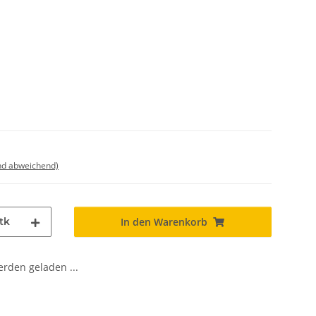
nd abweichend)
tk
In den Warenkorb
den geladen ...