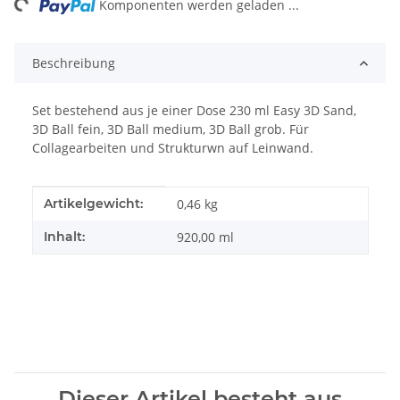
ing...
Komponenten werden geladen ...
Beschreibung
Set bestehend aus je einer Dose 230 ml Easy 3D Sand,
3D Ball fein, 3D Ball medium, 3D Ball grob. Für
Collagearbeiten und Strukturwn auf Leinwand.
Produkteigenschaft
Wert
Artikelgewicht:
0,46
kg
Inhalt:
920,00 ml
Dieser Artikel besteht aus