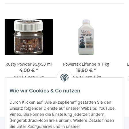
Rusty Powder 95g/50 ml
Powertex Elfenbein 1 kg
E
4,00 €
*
19,90 €
*
42,11 € pro 1 kg
19,90 € pro 1 kg
Wie wir Cookies & Co nutzen
Durch Klicken auf „Alle akzeptieren“ gestatten Sie den
Einsatz folgender Dienste auf unserer Website: YouTube,
Vimeo. Sie können die Einstellung jederzeit ändern
(Fingerabdruck-Icon links unten). Weitere Details finden
Sie unter
Konfigurieren
und in unserer