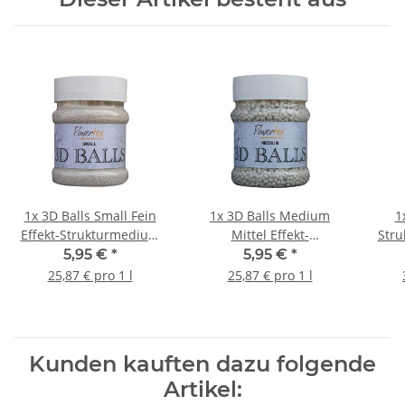
1x
3D Balls Small Fein
1x
3D Balls Medium
1
Effekt-Strukturmedium
Mittel Effekt-
Stru
230ml
Strukturmedium 230ml
5,95 €
*
5,95 €
*
25,87 € pro 1 l
25,87 € pro 1 l
Kunden kauften dazu folgende
Artikel: