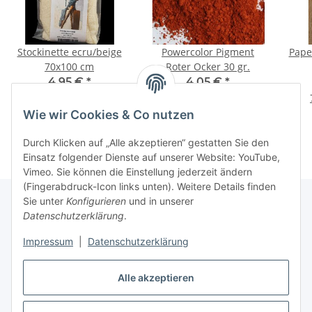
Stockinette ecru/beige
Powercolor Pigment
Pape
70x100 cm
Roter Ocker 30 gr.
4,95 €
*
4,05 €
*
2
4,95 € pro 1 m
135,00 € pro 1 kg
Wie wir Cookies & Co nutzen
Durch Klicken auf „Alle akzeptieren“ gestatten Sie den
Einsatz folgender Dienste auf unserer Website: YouTube,
Vimeo. Sie können die Einstellung jederzeit ändern
(Fingerabdruck-Icon links unten). Weitere Details finden
Sie unter
Konfigurieren
und in unserer
Datenschutzerklärung
.
Informationen
Impressum
|
Datenschutzerklärung
Gesetzliche Informationen
Alle akzeptieren