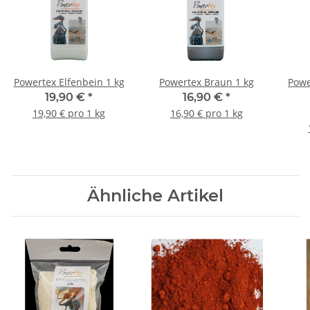
Powertex Elfenbein 1 kg
Powertex Braun 1 kg
Powe
19,90 €
*
16,90 €
*
19,90 € pro 1 kg
16,90 € pro 1 kg
Ähnliche Artikel