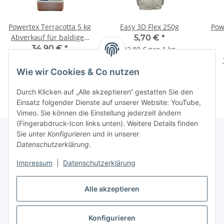
Powertex Terracotta 5 kg
Easy 3D Flex 250g
Pow
Abverkauf für baldigen
5,70 €
*
Verbrauch
34,90 €
*
22,80 € pro 1 kg
6,98 € pro 1 kg
Wie wir Cookies & Co nutzen
Durch Klicken auf „Alle akzeptieren“ gestatten Sie den
Einsatz folgender Dienste auf unserer Website: YouTube,
Vimeo. Sie können die Einstellung jederzeit ändern
(Fingerabdruck-Icon links unten). Weitere Details finden
Sie unter
Konfigurieren
und in unserer
Datenschutzerklärung
.
Informationen
Impressum
|
Datenschutzerklärung
Gesetzliche Informationen
Alle akzeptieren
Konfigurieren
Vertrag widerrufen