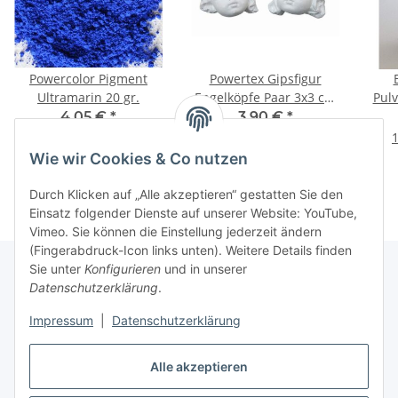
Powercolor Pigment
Powertex Gipsfigur
Ultramarin 20 gr.
Engelköpfe Paar 3x3 cm
Pulv
0201
4,05 €
*
3,90 €
*
202,50 € pro 1 kg
1
Wie wir Cookies & Co nutzen
Durch Klicken auf „Alle akzeptieren“ gestatten Sie den
Einsatz folgender Dienste auf unserer Website: YouTube,
Vimeo. Sie können die Einstellung jederzeit ändern
(Fingerabdruck-Icon links unten). Weitere Details finden
Sie unter
Konfigurieren
und in unserer
Datenschutzerklärung
.
Informationen
Impressum
|
Datenschutzerklärung
Gesetzliche Informationen
Alle akzeptieren