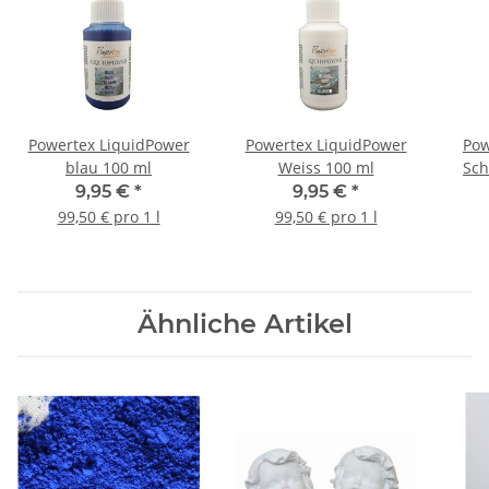
Powertex LiquidPower
Powertex LiquidPower
Pow
blau 100 ml
Weiss 100 ml
Sch
9,95 €
*
9,95 €
*
99,50 € pro 1 l
99,50 € pro 1 l
Ähnliche Artikel