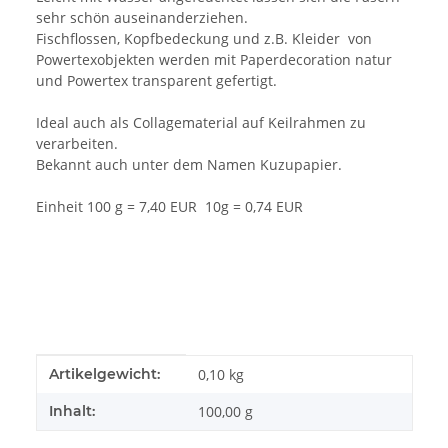
sehr schön auseinanderziehen.
Fischflossen, Kopfbedeckung und z.B. Kleider von
Powertexobjekten werden mit Paperdecoration natur
und Powertex transparent gefertigt.
Ideal auch als Collagematerial auf Keilrahmen zu
verarbeiten.
Bekannt auch unter dem Namen Kuzupapier.
Einheit 100 g = 7,40 EUR 10g = 0,74 EUR
Produkteigenschaft
Wert
Artikelgewicht:
0,10
kg
Inhalt:
100,00 g