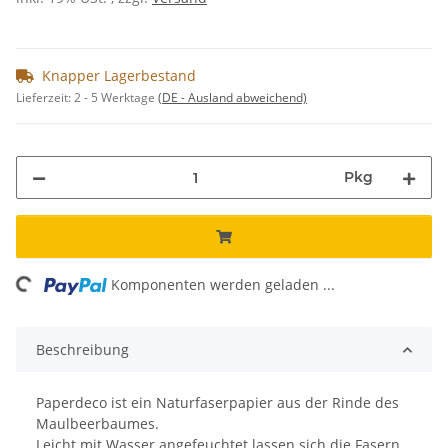
Knapper Lagerbestand
Lieferzeit:
2 - 5 Werktage
(DE - Ausland abweichend)
Pkg
ng...
Komponenten werden geladen ...
Beschreibung
Paperdeco ist ein Naturfaserpapier aus der Rinde des
Maulbeerbaumes.
Leicht mit Wasser angefeuchtet lassen sich die Fasern