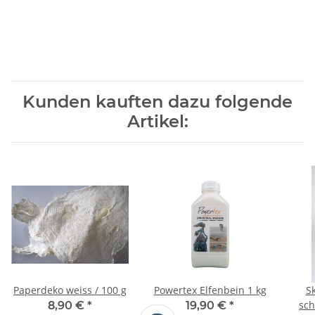
Kunden kauften dazu folgende
Artikel:
Paperdeko weiss / 100 g
Powertex Elfenbein 1 kg
S
sch
8,90 €
*
19,90 €
*