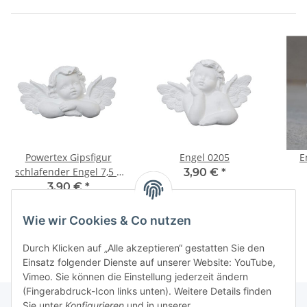
Powertex Gipsfigur
Engel 0205
E
schlafender Engel 7,5 x
3,90 €
*
4,5 cm
3,90 €
*
Wie wir Cookies & Co nutzen
Durch Klicken auf „Alle akzeptieren“ gestatten Sie den
Einsatz folgender Dienste auf unserer Website: YouTube,
Vimeo. Sie können die Einstellung jederzeit ändern
(Fingerabdruck-Icon links unten). Weitere Details finden
Sie unter
Konfigurieren
und in unserer