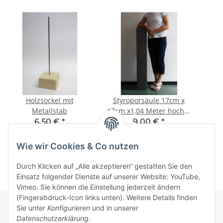
Holzsockel mit
Styroporsäule 17cm x
Metallstab
17cm x1,04 Meter hoch II
Wahl
6,50 €
*
9,00 €
*
Wie wir Cookies & Co nutzen
Durch Klicken auf „Alle akzeptieren“ gestatten Sie den
Einsatz folgender Dienste auf unserer Website: YouTube,
Vimeo. Sie können die Einstellung jederzeit ändern
(Fingerabdruck-Icon links unten). Weitere Details finden
Sie unter
Konfigurieren
und in unserer
Datenschutzerklärung
.